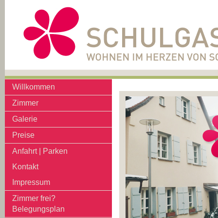
Willkommen
Zimmer
Galerie
Preise
Anfahrt | Parken
Kontakt
Impressum
Zimmer frei?
Belegungsplan